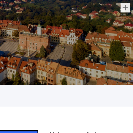
Najnowsze oferty pracy:
Lekarz Infekcyjny / Lekarka
Infekcyjna
Medicover Sp. z o.o.
świętokrzyskie/ Kielce
Dołącz do naszej ekipy medycznej i stań
się #bohaterem opieki zdrowotnej!
Szukamy Ciebie jeśli ​ : posiadasz prawo
wykonywania zawodu obsługa
komputera...
dzisiaj
Menedżer / Menedżerka
Zespołu Strategii Komercyjnej