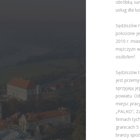
obróbką sur
usług dla lu
Sędziszów n
położone je
2010 r. mia
mężczyzn wy
osób/km².
Sędziszów t
jest przemy
sprzyjają j
powiatu. Od
miejsc prac
„PALKO”, Z
firmach tyc
granicach 5
branży spo