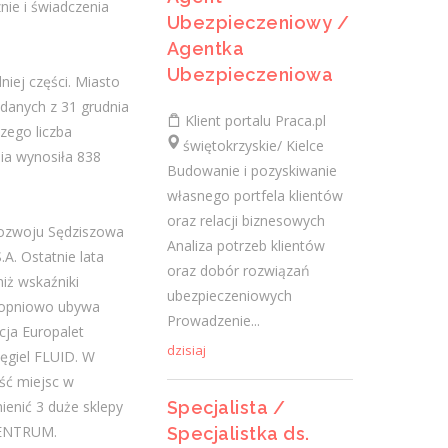
ie i świadczenia
Ubezpieczeniowy /
Specjalistka / Specjalista ds.
Agentka
Sprzedaży ubezpieczeń
Ubezpieczeniowa
iej części. Miasto
danych z 31 grudnia
Praca.pl
Klient portalu Praca.pl
zego liczba
świętokrzyskie/ Kielce
świętokrzyskie/ Kielce
ia wynosiła 838
Zadania Tworzenie i pielęgnowanie
Budowanie i pozyskiwanie
trwałych więzi biznesowych. Dokonywanie
własnego portfela klientów
audytu potrzeb klientów oraz
oraz relacji biznesowych
rozwoju Sędziszowa
projektowanie dla nich dedykowanych
Analiza potrzeb klientów
A. Ostatnie lata
rozwiązań...
oraz dobór rozwiązań
iż wskaźniki
dzisiaj
ubezpieczeniowych
stopniowo ubywa
Prowadzenie...
cja Europalet
dzisiaj
giel FLUID. W
Więcej ofert pracy
ość miejsc w
Specjalista /
enić 3 duże sklepy
Praca
CENTRUM.
Specjalistka ds.