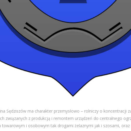
ina Sędziszów ma charakter przemysłowo – rolniczy o koncentracji 
ch związanych z produkcją i remontem urządzeń do centralnego ogr
 towarowym i osobowym tak drogami żelaznymi jak i szosami, oraz