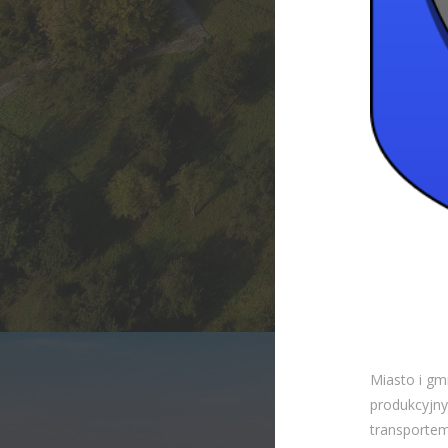
Miasto i gm
produkcyjny
transportem