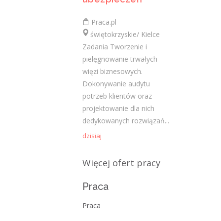
Praca.pl
Najnowsze komentarze
świętokrzyskie/ Kielce
Zadania Tworzenie i
admin
-
Obcokrajowcy w
pielęgnowanie trwałych
świętokrzyskim
więzi biznesowych.
Gość
-
Obcokrajowcy w
Dokonywanie audytu
świętokrzyskim
potrzeb klientów oraz
projektowanie dla nich
admin
-
Aktywizacja zawodowa osób
dedykowanych rozwiązań...
niepełnosprawnych w świętokrzyskim
dzisiaj
czytelnik
-
Aktywizacja zawodowa osób
niepełnosprawnych w świętokrzyskim
Więcej ofert pracy
admin
-
Zawody nadwyżkowe w
Praca
województwie świętokrzyskim
Praca