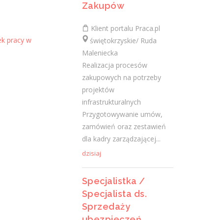
Zakupów
Praca
Klient portalu Praca.pl
ek pracy w
świętokrzyskie/ Ruda
Ostatnie wpisy
Maleniecka
Nowoczesne technologie w pracy. Jak
Realizacja procesów
z tym radzą sobie starsi pracownicy?
zakupowych na potrzeby
2 lutego 2021
projektów
Jak zmienić pracę fizyczną na biurową?
infrastrukturalnych
3 stycznia 2021
Przygotowywanie umów,
zamówień oraz zestawień
W województwie świętokrzyskim
dla kadry zarządzającej...
brakuje wykwalifikowanych murarzy
12 grudnia 2020
dzisiaj
Dobry lider, czyli jaki?
10 listopada 2020
Specjalistka /
Mobilny, elastyczny i nastawiony na
Specjalista ds.
rozwój – czy to ideał pracownika?
Sprzedaży
19 października 2020
ubezpieczeń