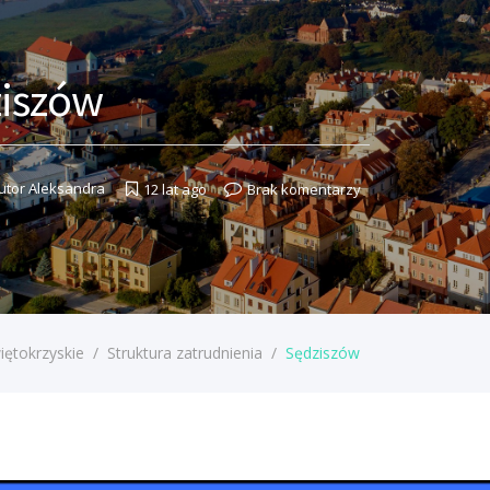
iszów
utor
Aleksandra
12 lat ago
Brak komentarzy
iętokrzyskie
/
Struktura zatrudnienia
/
Sędziszów