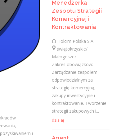
Menedżerka
portfela klientów oraz relacji biznesowych
Zespołu Strategii
Analiza potrzeb klientów oraz dobór
Komercyjnej i
rozwiązań ubezpieczeniowych
Kontraktowania
Prowadzenie...
dzisiaj
Holcim Polska S.A
świętokrzyskie/
Małogoszcz
Specjalista / Specjalistka ds.
Zakres obowiązków:
Zakupów
Zarządzanie zespołem
odpowiedzialnym za
Klient portalu Praca.pl
strategię komercyjną,
świętokrzyskie/ Ruda Maleniecka
zakupy inwestycyjne i
Realizacja procesów zakupowych na
kontraktowanie. Tworzenie
potrzeby projektów infrastrukturalnych
strategii zakupowych i...
Przygotowywanie umów, zamówień oraz
zakładów
zestawień dla kadry zarządzającej...
dzisiaj
zewania,
dzisiaj
 pozyskiwaniem i
Agent