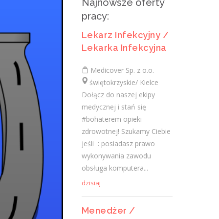
Najnowsze oferty
i Kontraktowania
pracy:
Holcim Polska S.A
Lekarz Infekcyjny /
świętokrzyskie/ Małogoszcz
Lekarka Infekcyjna
Zakres obowiązków: Zarządzanie
zespołem odpowiedzialnym za strategię
Medicover Sp. z o.o.
komercyjną, zakupy inwestycyjne i
świętokrzyskie/ Kielce
kontraktowanie. Tworzenie strategii
Dołącz do naszej ekipy
zakupowych i...
medycznej i stań się
#bohaterem opieki
dzisiaj
zdrowotnej! Szukamy Ciebie
jeśli ​ : posiadasz prawo
Agent Ubezpieczeniowy /
wykonywania zawodu
Agentka Ubezpieczeniowa
obsługa komputera...
dzisiaj
Klient portalu Praca.pl
świętokrzyskie/ Kielce
Menedżer /
Budowanie i pozyskiwanie własnego