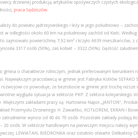
owicy drzewnej produkcją artykułów spożywczych czystych ekologiczn
dności,
praca Sędziszów
.
ależy do powiatu jędrzejowskiego i leży w jego południowo – zachodn
st w odległości około 60 km na południowy zachód od Kielc. Według 
sto zajmowało powierzchnię 7,92 km² i liczyło 6639 mieszkańców, z c
nosiła 3317 osób (50%), zaś kobiet – 3322 (50%). Gęstość zaludnien
o gmina o charakterze rolniczym, jednak preferowanym kierunkiem 
sł. Największym pracodawcą w gminie jest Fabryka Kotłów SEFAKO S.
ej rozwojowi co powoduje, że bezrobocie w gminie jest trochę niższe n
wrotnie wygląda sytuacja w sektorze PKP. Z sektora kolejarskiego 
y. Większymi zakładami pracy są: Hurtownia Napoi „JANTOŃ”, Produk
akład Przemysłu Drzewnego H. Zawartko, KOTŁOREM, EKRAN i Biowę
h zatrudnienie wynosi od 40 do 70 osób. Pozostałe zakłady podają il
 – 20 osób. W sektorze handlowym na pierwszym miejscu należy wymi
żywczej: LEWIATAN, BIEDRONKA oraz ostatnio otwarte Delikatesy 