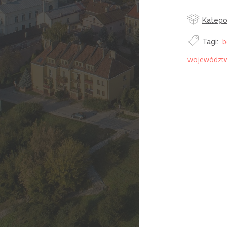
Kategor
b
Tagi:
województw