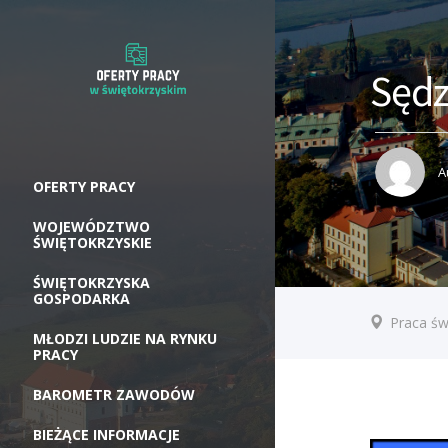
Sędz
A
OFERTY PRACY
WOJEWÓDZTWO
ŚWIĘTOKRZYSKIE
ŚWIĘTOKRZYSKA
GOSPODARKA
Praca św
MŁODZI LUDZIE NA RYNKU
PRACY
BAROMETR ZAWODÓW
BIEŻĄCE INFORMACJE