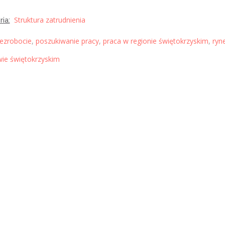
Struktura zatrudnienia
ia:
ezrobocie
,
poszukiwanie pracy
,
praca w regionie świętokrzyskim
,
ryn
ie świętokrzyskim