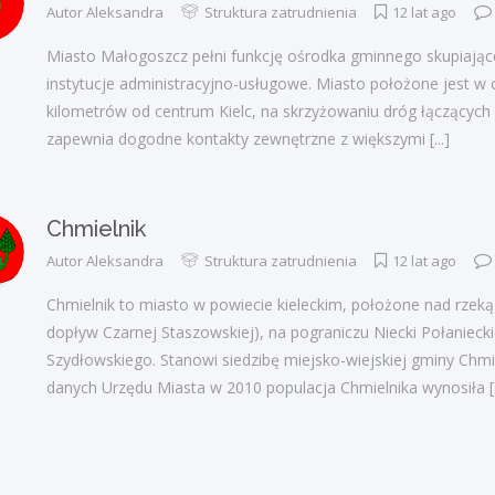
Autor
Aleksandra
Struktura zatrudnienia
12 lat ago
Miasto Małogoszcz pełni funkcję ośrodka gminnego skupiaj
instytucje administracyjno-usługowe. Miasto położone jest w 
kilometrów od centrum Kielc, na skrzyżowaniu dróg łączących
zapewnia dogodne kontakty zewnętrzne z większymi
[...]
Chmielnik
Autor
Aleksandra
Struktura zatrudnienia
12 lat ago
Chmielnik to miasto w powiecie kieleckim, położone nad rzek
dopływ Czarnej Staszowskiej), na pograniczu Niecki Połaniecki
Szydłowskiego. Stanowi siedzibę miejsko-wiejskiej gminy Chmi
danych Urzędu Miasta w 2010 populacja Chmielnika wynosiła
[.