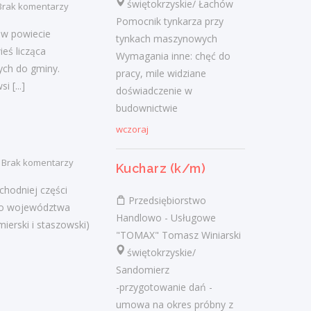
świętokrzyskie/ Łachów
Brak komentarzy
Pomocnik tynkarza przy
Ostatnie wpisy
 w powiecie
tynkach maszynowych
Nowoczesne technologie w pracy. Jak
eś licząca
Wymagania inne: chęć do
z tym radzą sobie starsi pracownicy?
ych do gminy.
pracy, mile widziane
2 lutego 2021
si
[...]
doświadczenie w
Jak zmienić pracę fizyczną na biurową?
budownictwie
3 stycznia 2021
wczoraj
W województwie świętokrzyskim
brakuje wykwalifikowanych murarzy
Brak komentarzy
Kucharz (k/m)
12 grudnia 2020
hodniej części
Dobry lider, czyli jaki?
Przedsiębiorstwo
ego województwa
10 listopada 2020
Handlowo - Usługowe
ierski i staszowski)
"TOMAX" Tomasz Winiarski
Mobilny, elastyczny i nastawiony na
świętokrzyskie/
rozwój – czy to ideał pracownika?
19 października 2020
Sandomierz
-przygotowanie dań -
umowa na okres próbny z