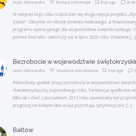
Autor
Aleksandra
Bieżące informacje
8 lat ago
Brak
W sierpniu tego roku rozpocznie się druga edycja projektu „Ry
Szans!”. Obejmie on obszar powiatu kieleckiego, a finansowa
programu operacyjnego dla województwa świętokrzyskiego. 
potrwa dwa lata i zakończy się w lipcu 2020 roku. Działanie
[...]
Bezrobocie w województwie świętokrzysk
Autor
Aleksandra
Struktura zatrudnienia
9 lat ago
Rekordowy spadek stopy bezrobocia w województwie świętok
charakterystyczny poprzedniego roku. Tendencja spadkowa utr
kilku lat i choć z początkiem 2017 roku zauważalny był przyros
prognozy na kolejne lata wciąż pozostają optymistyczne.
[...]
Bałtów