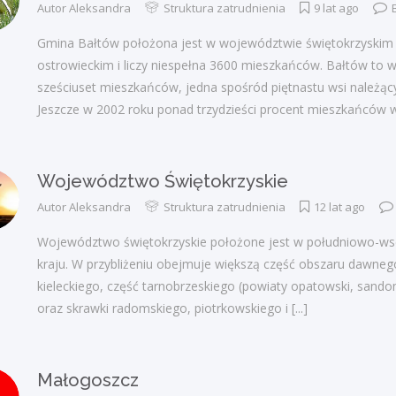
Autor
Aleksandra
Struktura zatrudnienia
9 lat ago
Gmina Bałtów położona jest w województwie świętokrzyskim
ostrowieckim i liczy niespełna 3600 mieszkańców. Bałtów to wi
sześciuset mieszkańców, jedna spośród piętnastu wsi należąc
Jeszcze w 2002 roku ponad trzydzieści procent mieszkańców w
Województwo Świętokrzyskie
Autor
Aleksandra
Struktura zatrudnienia
12 lat ago
Województwo świętokrzyskie położone jest w południowo-wsc
kraju. W przybliżeniu obejmuje większą część obszaru dawn
kieleckiego, część tarnobrzeskiego (powiaty opatowski, sandom
oraz skrawki radomskiego, piotrkowskiego i
[...]
Małogoszcz