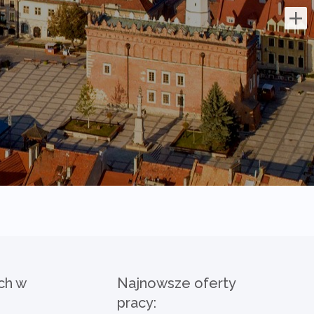
Najnowsze oferty pracy:
Partner Biznesowy /
Partnerka Biznesowa –
agencja marketingu online
AGENCJAWIRTUALNA.PL
świętokrzyskie/
Zakres działania: rozwijanie własnej
działalności w branży marketingu
internetowego w oparciu o model
franczyzowy; pozyskiwanie klientów
biznesowych i...
dzisiaj
ch w
Najnowsze oferty
pracy:
Pracownik ogólnobudowlany (