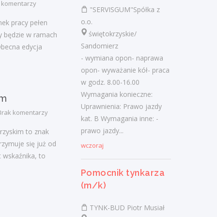
 komentarzy
"SERVISGUM"Spółka z
Przedsiębiorstwo Handlowo - Usługowe
o.o.
nek pracy pełen
"TOMAX" Tomasz Winiarski
świętokrzyskie/
ny będzie w ramach
świętokrzyskie/ Sandomierz
Sandomierz
Obecna edycja
-przygotowanie dań - umowa na okres
- wymiana opon- naprawa
próbny z możliwością przedłużenia -
opon- wyważanie kół- praca
miejsce pracy: Klub N51 i Restauracja
w godz. 8.00-16.00
Jadwiga Wymagania konieczne:
Wymagania konieczne:
im
Uprawnienia:...
Uprawnienia: Prawo jazdy
Brak komentarzy
wczoraj
kat. B Wymagania inne: -
prawo jazdy...
rzyskim to znak
zymuje się już od
wczoraj
Więcej ofert pracy
t wskaźnika, to
Pomocnik tynkarza
Praca
(m/k)
Praca
TYNK-BUD Piotr Musiał