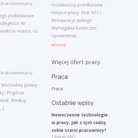
Najnowsze komentarze
Brak komentarzy
możliwością przedłużenia -
miejsce pracy: Klub N51 i
admin
-
Obcokrajowcy w
ącego podstawowe
Restauracja Jadwiga
świętokrzyskim
odległości 40
Wymagania konieczne:
 większe miasta, co
Uprawnienia:...
Gość
-
Obcokrajowcy w
świętokrzyskim
wczoraj
admin
-
Aktywizacja zawodowa osób
Więcej ofert pracy
niepełnosprawnych w świętokrzyskim
Brak komentarzy
Praca
czytelnik
-
Aktywizacja zawodowa osób
niepełnosprawnych w świętokrzyskim
ą Wschodnią (prawy
Praca
ej i Pogórza
admin
-
Zawody nadwyżkowe w
elnik. Według
Ostatnie wpisy
województwie świętokrzyskim
..]
Nowoczesne technologie
w pracy. Jak z tym radzą
Kategorie
sobie starsi pracownicy?
2 lutego 2021