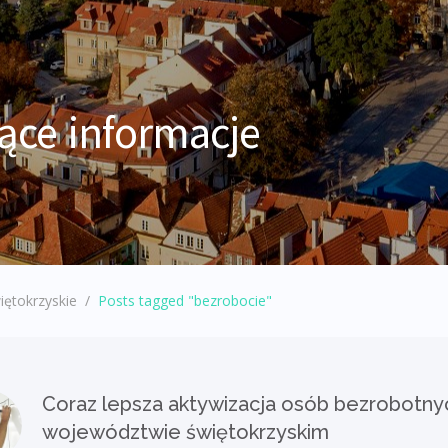
ące informacje
iętokrzyskie
/
Posts tagged "bezrobocie"
Coraz lepsza aktywizacja osób bezrobotny
województwie świętokrzyskim