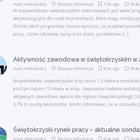
Autor
Aleksandra
Bieżące informacje
7 lat ago
Brak
W województwie świętokrzyskim realizowanych jest wiele pr
aktywizacyjnych dla osób bezrobotnych, które mają zmniejszy
Wśród takich programów można wyróżnić, na przykład pośredn
pracy, różne szkolenia, kursy oraz staże, poradnictwo
[...]
Aktywność zawodowa w świętokrzyskim w 
Autor
Aleksandra
Bieżące informacje
8 lat ago
Brak
Województwo świętokrzyskie liczy około 1.3 miliona mieszka
pod tym kątem 13 lokatę w kraju. Najnowsze badania wskazują
aktywnych zawodowo wynosi dla regionu świętokrzyskiego 558
5.7% to osoby bezrobotne. Warto odnotować, że w stosunku
[
Świętokrzyski rynek pracy – aktualne sond
Autor
Aleksandra
Bieżące informacje
8 lat ago
Brak