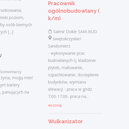
Pracownik
Wymagania konieczne: Uprawnienia:
arunkowania,
Prawo jazdy kat. B Wymagania inne: -
ogólnobudowlany (
niski poziom,
prawo jazdy...
k/m)
zby osób biernych
wczoraj
Saimir Dokle SAM-BUD
rych
[...]
świętokrzyskie/
Sandomierz
Pomocnik tynkarza (m/k)
- wykonywanie prac
w
TYNK-BUD Piotr Musiał
budowlanych tj. kładzenie
świętokrzyskie/ Łachów
płytek, malowanie,
 komentarzy
Pomocnik tynkarza przy tynkach
szpachlowanie, docieplenie
 życia, mogą mieć
maszynowych Wymagania inne: chęć do
budynków, wymiana
ym bariery
pracy, mile widziane doświadczenie w
elewacji - praca w godz.
, panujących na
budownictwie
7.00-17.00- praca na...
wczoraj
wczoraj
Wulkanizator
Kucharz (k/m)