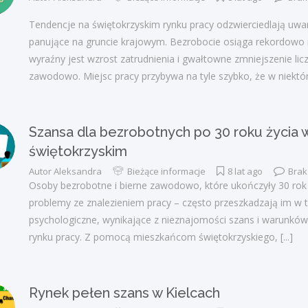
Tendencje na świętokrzyskim rynku pracy odzwierciedlają uw
panujące na gruncie krajowym. Bezrobocie osiąga rekordowo 
wyraźny jest wzrost zatrudnienia i gwałtowne zmniejszenie lic
zawodowo. Miejsc pracy przybywa na tyle szybko, że w niektó
Szansa dla bezrobotnych po 30 roku życia 
świętokrzyskim
Autor
Aleksandra
Bieżące informacje
8 lat ago
Brak
Osoby bezrobotne i bierne zawodowo, które ukończyły 30 rok
problemy ze znalezieniem pracy – często przeszkadzają im w t
psychologiczne, wynikające z nieznajomości szans i warunków
rynku pracy. Z pomocą mieszkańcom świętokrzyskiego,
[...]
Rynek pełen szans w Kielcach