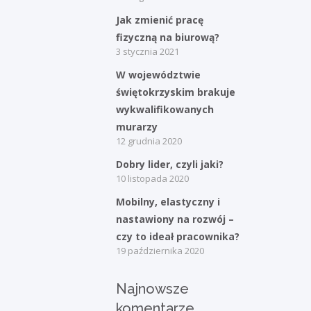
Bieżące informacje
Jak zmienić pracę
Struktura zatrudnienia
fizyczną na biurową?
3 stycznia 2021
W województwie
świętokrzyskim brakuje
wykwalifikowanych
murarzy
12 grudnia 2020
Dobry lider, czyli jaki?
10 listopada 2020
Mobilny, elastyczny i
nastawiony na rozwój –
czy to ideał pracownika?
19 października 2020
Najnowsze
komentarze