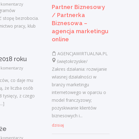
 komentarzy
k/m)
Partner Biznesowy
ogramów
/ Partnerka
ć stopę bezrobocia.
Saimir Dokle SAM-BUD
Biznesowa –
ictwo pracy, klub
świętokrzyskie/ Sandomierz
agencja marketingu
- wykonywanie prac budowlanych tj.
online
kładzenie płytek, malowanie,
szpachlowanie, docieplenie budynków,
AGENCJAWIRTUALNA.PL
wymiana elewacji - praca w godz. 7.00-
2018 roku
świętokrzyskie/
17.00- praca na...
 komentarzy
Zakres działania: rozwijanie
wczoraj
własnej działalności w
ńców, co daje mu
branży marketingu
, że liczba osób
internetowego w oparciu o
 tysięcy, z czego
Wulkanizator
model franczyzowy;
...]
pozyskiwanie klientów
"SERVISGUM"Spółka z o.o.
biznesowych i...
świętokrzyskie/ Sandomierz
dzisiaj
- wymiana opon- naprawa opon-
aże
wyważanie kół- praca w godz. 8.00-16.00
 komentarzy