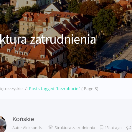
ktura zatrudnienia
iętokrzyskie
/
Posts tagged "bezrobocie"
( Page 3)
Końskie
Autor
Aleksandra
Struktura zatrudnienia
13 lat ago