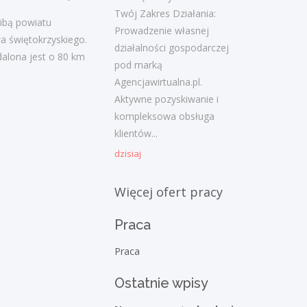
19 października 2020
Twój Zakres Działania:
ibą powiatu
Prowadzenie własnej
a świętokrzyskiego.
działalności gospodarczej
dalona jest o 80 km
Najnowsze komentarze
pod marką
Agencjawirtualna.pl.
admin
-
Obcokrajowcy w
Aktywne pozyskiwanie i
świętokrzyskim
kompleksowa obsługa
Gość
-
Obcokrajowcy w
klientów...
świętokrzyskim
dzisiaj
admin
-
Aktywizacja zawodowa osób
Więcej ofert pracy
niepełnosprawnych w świętokrzyskim
Praca
czytelnik
-
Aktywizacja zawodowa osób
niepełnosprawnych w świętokrzyskim
Praca
admin
-
Zawody nadwyżkowe w
Ostatnie wpisy
województwie świętokrzyskim