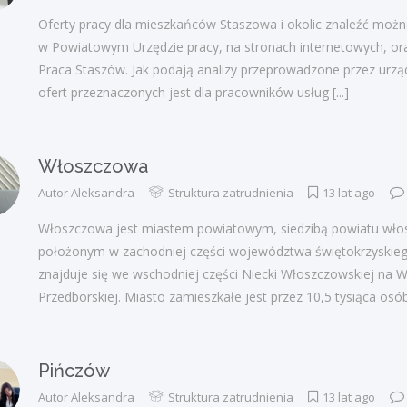
Oferty pracy dla mieszkańców Staszowa i okolic znaleźć można
w Powiatowym Urzędzie pracy, na stronach internetowych, ora
Praca Staszów. Jak podają analizy przeprowadzone przez urząd
ofert przeznaczonych jest dla pracowników usług
[...]
Włoszczowa
Autor
Aleksandra
Struktura zatrudnienia
13 lat ago
Włoszczowa jest miastem powiatowym, siedzibą powiatu wło
położonym w zachodniej części województwa świętokrzyskieg
znajduje się we wschodniej części Niecki Włoszczowskiej na W
Przedborskiej. Miasto zamieszkałe jest przez 10,5 tysiąca osób
Pińczów
Autor
Aleksandra
Struktura zatrudnienia
13 lat ago