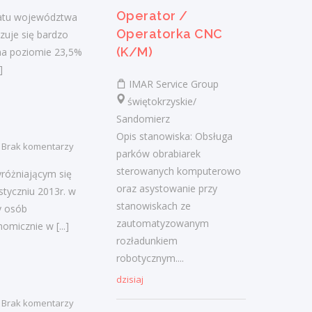
Operator /
wiatu województwa
Trust Investment S.A.
Operatorka CNC
zuje się bardzo
świętokrzyskie/ Kielce
(K/M)
na poziomie 23,5%
Zakres obowiązków Kompleksowa
]
obsługa administracyjna oraz bieżące
IMAR Service Group
zarządzanie pracą biura Koordynacja i
świętokrzyskie/
obsługa korespondencji przychodzącej
Sandomierz
oraz...
Opis stanowiska: Obsługa
Brak komentarzy
dzisiaj
parków obrabiarek
sterowanych komputerowo
różniającym się
oraz asystowanie przy
tyczniu 2013r. w
Manager Obiektu
stanowiskach ze
y osób
Turystycznego (k/m/n)
zautomatyzowanym
nomicznie w
[...]
rozładunkiem
WBS Sp. z o.o.
robotycznym....
świętokrzyskie/ Kielce
dzisiaj
Miejsce pracy: praca stacjonarna Kielce
Opis stanowiska pracy / zadania:
Brak komentarzy