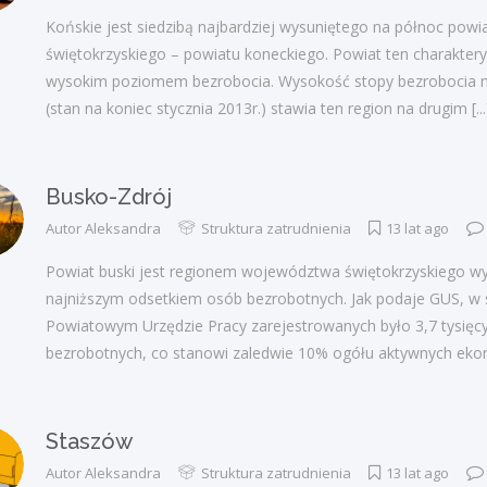
Końskie jest siedzibą najbardziej wysuniętego na północ po
świętokrzyskiego – powiatu koneckiego. Powiat ten charaktery
wysokim poziomem bezrobocia. Wysokość stopy bezrobocia 
(stan na koniec stycznia 2013r.) stawia ten region na drugim
[...
Busko-Zdrój
Autor
Aleksandra
Struktura zatrudnienia
13 lat ago
Powiat buski jest regionem województwa świętokrzyskiego wy
najniższym odsetkiem osób bezrobotnych. Jak podaje GUS, w s
Powiatowym Urzędzie Pracy zarejestrowanych było 3,7 tysięc
bezrobotnych, co stanowi zaledwie 10% ogółu aktywnych eko
Staszów
Autor
Aleksandra
Struktura zatrudnienia
13 lat ago