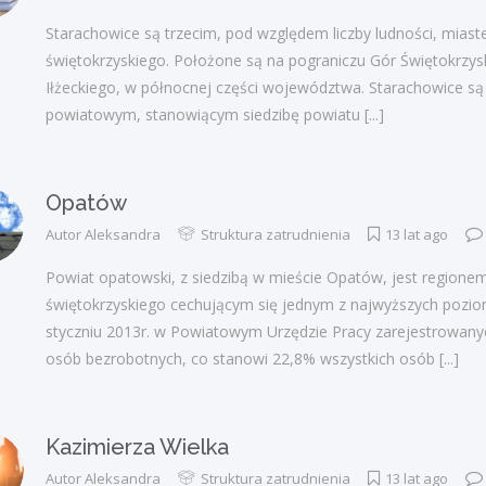
Starachowice są trzecim, pod względem liczby ludności, mia
świętokrzyskiego. Położone są na pograniczu Gór Świętokrzysk
Iłżeckiego, w północnej części województwa. Starachowice s
powiatowym, stanowiącym siedzibę powiatu
[...]
Opatów
Autor
Aleksandra
Struktura zatrudnienia
13 lat ago
Powiat opatowski, z siedzibą w mieście Opatów, jest region
świętokrzyskiego cechującym się jednym z najwyższych pozi
styczniu 2013r. w Powiatowym Urzędzie Pracy zarejestrowanyc
osób bezrobotnych, co stanowi 22,8% wszystkich osób
[...]
Kazimierza Wielka
Autor
Aleksandra
Struktura zatrudnienia
13 lat ago