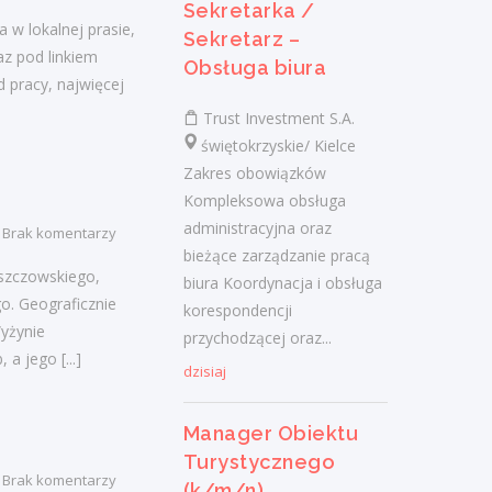
Sekretarka /
Zarządzanie bieżącym funkcjonowaniem
 w lokalnej prasie,
Sekretarz –
kompleksu turystycznego oraz
z pod linkiem
Obsługa biura
organizacją...
 pracy, najwięcej
dzisiaj
Trust Investment S.A.
świętokrzyskie/ Kielce
Zakres obowiązków
Kierownik Budowy /
Kompleksowa obsługa
Kierowniczka Budowy
administracyjna oraz
Brak komentarzy
bieżące zarządzanie pracą
Praca.pl
szczowskiego,
biura Koordynacja i obsługa
świętokrzyskie/ Skarżysko-Kamienna
o. Geograficznie
korespondencji
Zakres obowiązków: Kierowanie
yżynie
przychodzącej oraz...
procesami budowy, tworzenie
, a jego
[...]
harmonogramów i raportów
dzisiaj
Nadzorowanie jakości oraz terminowości
robót Zarządzanie zespołem...
Manager Obiektu
dzisiaj
Turystycznego
Brak komentarzy
(k/m/n)