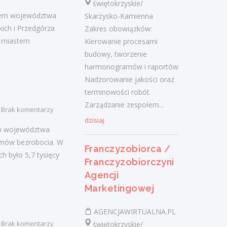
Praca
świętokrzyskie/
stem województwa
Skarżysko-Kamienna
Praca
ich i Przedgórza
Zakres obowiązków:
ą miastem
Kierowanie procesami
budowy, tworzenie
Ostatnie wpisy
harmonogramów i raportów
Nowoczesne technologie w pracy. Jak
Nadzorowanie jakości oraz
z tym radzą sobie starsi pracownicy?
terminowości robót
2 lutego 2021
Zarządzanie zespołem...
Brak komentarzy
Jak zmienić pracę fizyczną na biurową?
dzisiaj
3 stycznia 2021
em województwa
omów bezrobocia. W
W województwie świętokrzyskim
Franczyzobiorca /
h było 5,7 tysięcy
brakuje wykwalifikowanych murarzy
Franczyzobiorczyni
12 grudnia 2020
Agencji
Dobry lider, czyli jaki?
Marketingowej
10 listopada 2020
Mobilny, elastyczny i nastawiony na
AGENCJAWIRTUALNA.PL
rozwój – czy to ideał pracownika?
Brak komentarzy
świętokrzyskie/