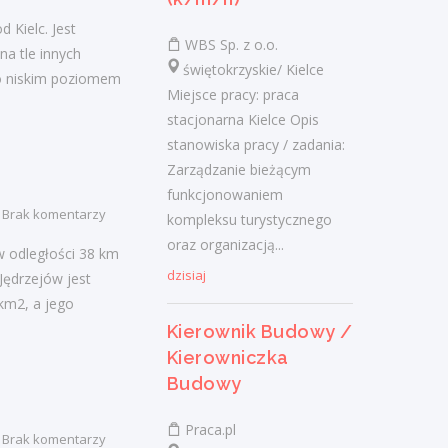
 Kielc. Jest
Franczyzobiorca /
WBS Sp. z o.o.
a tle innych
Franczyzobiorczyni Agencji
świętokrzyskie/ Kielce
o niskim poziomem
Marketingowej
Miejsce pracy: praca
stacjonarna Kielce Opis
AGENCJAWIRTUALNA.PL
stanowiska pracy / zadania:
świętokrzyskie/
Zarządzanie bieżącym
Twój Zakres Działania: Prowadzenie
funkcjonowaniem
własnej działalności gospodarczej pod
Brak komentarzy
kompleksu turystycznego
marką Agencjawirtualna.pl. Aktywne
oraz organizacją...
w odległości 38 km
pozyskiwanie i kompleksowa obsługa
dzisiaj
Jędrzejów jest
klientów...
km2, a jego
dzisiaj
Kierownik Budowy /
Kierowniczka
Budowy
Więcej ofert pracy
Praca.pl
Brak komentarzy