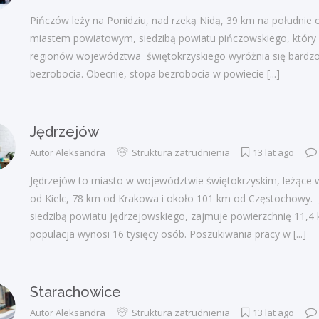
Pińczów leży na Ponidziu, nad rzeką Nidą, 39 km na południe od
miastem powiatowym, siedzibą powiatu pińczowskiego, który n
regionów województwa świętokrzyskiego wyróżnia się bardz
bezrobocia. Obecnie, stopa bezrobocia w powiecie
[...]
Jędrzejów
Autor
Aleksandra
Struktura zatrudnienia
13 lat ago
Jędrzejów to miasto w województwie świętokrzyskim, leżące 
od Kielc, 78 km od Krakowa i około 101 km od Częstochowy. 
siedzibą powiatu jędrzejowskiego, zajmuje powierzchnię 11,4 
populacja wynosi 16 tysięcy osób. Poszukiwania pracy w
[...]
Starachowice
Autor
Aleksandra
Struktura zatrudnienia
13 lat ago