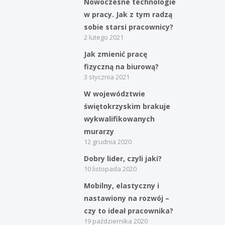
Nowoczesne technologie
w pracy. Jak z tym radzą
Kategorie
sobie starsi pracownicy?
2 lutego 2021
Bieżące informacje
Jak zmienić pracę
Struktura zatrudnienia
fizyczną na biurową?
3 stycznia 2021
W województwie
świętokrzyskim brakuje
wykwalifikowanych
murarzy
12 grudnia 2020
Dobry lider, czyli jaki?
10 listopada 2020
Mobilny, elastyczny i
nastawiony na rozwój –
czy to ideał pracownika?
19 października 2020