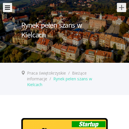
Rynek pełen szans w
Kielcach
Praca świętokrzyskie
/
Bieżące
informacje
/
Rynek pełen szans w
Kielcach