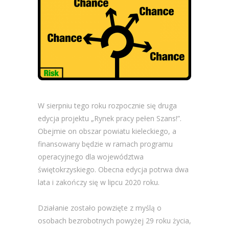
W sierpniu tego roku rozpocznie się druga
edycja projektu „Rynek pracy pełen Szans!”.
Obejmie on obszar powiatu kieleckiego, a
finansowany będzie w ramach programu
operacyjnego dla województwa
świętokrzyskiego. Obecna edycja potrwa dwa
lata i zakończy się w lipcu 2020 roku.
Działanie zostało powzięte z myślą o
osobach bezrobotnych powyżej 29 roku życia,