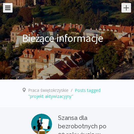
Bieżące informacje
Praca świętokrzyskie
/
Posts tagged
"projekt aktywizacyjny"
Szansa dla
bezrobotnych po