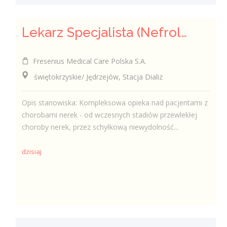
Lekarz Specjalista (Nefrolog / Internista) (K/M/N)
Fresenius Medical Care Polska S.A.
świętokrzyskie/ Jędrzejów, Stacja Dializ
Opis stanowiska: Kompleksowa opieka nad pacjentami z
chorobami nerek - od wczesnych stadiów przewlekłej
choroby nerek, przez schyłkową niewydolność...
dzisiaj