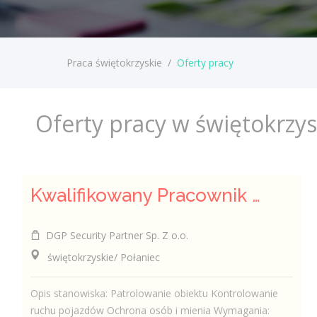
Praca świętokrzyskie
/
Oferty pracy
Oferty pracy w świętokrzy
Kwalifikowany Pracownik Ochrony z Pozwoleniem na Broń (K/M)
DGP Security Partner Sp. Z o.o.
świętokrzyskie/ Połaniec
Opis stanowiska: Patrolowanie obiektu Kontrolowanie
ruchu pojazdów Ochrona osób i mienia Wymagania: