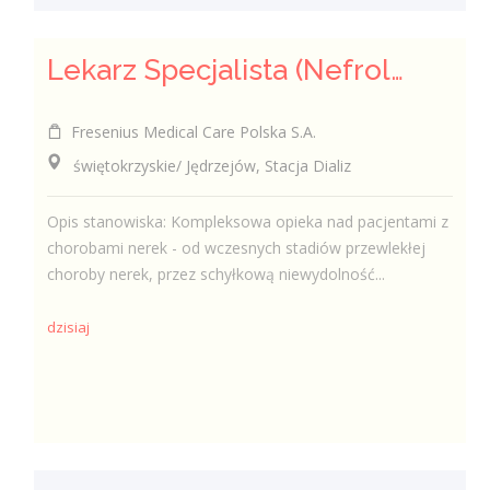
Lekarz Specjalista (Nefrolog / Internista) (K/M/N)
Fresenius Medical Care Polska S.A.
świętokrzyskie/ Jędrzejów, Stacja Dializ
Opis stanowiska: Kompleksowa opieka nad pacjentami z
chorobami nerek - od wczesnych stadiów przewlekłej
choroby nerek, przez schyłkową niewydolność...
dzisiaj