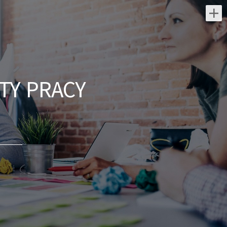
Najnowsze oferty pracy:
Lekarz Okulista
Jutro Medical Sp z o.o.
TY PRACY
świętokrzyskie/ Kielce
elastyczny grafik dopasowany do potrzeb
stawka wynagrodzenia obliczana
procentowo: 50% wartości kontraktu NFZ
możliwość realizacji wizyt komercyjnych
Opis...
dzisiaj
Koordynator / Koordynatorka
ds. utrzymania czystości