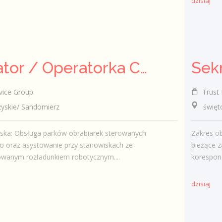
dzisiaj
Operator / Operatorka CNC (K/M)
ice Group
Trust 
skie/ Sandomierz
świętokr
iska: Obsługa parków obrabiarek sterowanych
Zakres o
 oraz asystowanie przy stanowiskach ze
bieżące z
wanym rozładunkiem robotycznym....
korespond
dzisiaj