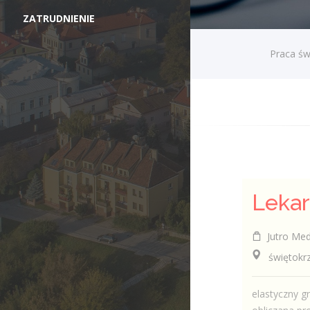
ZATRUDNIENIE
Praca św
Lekar
Jutro Medi
świętokrzys
elastyczny 