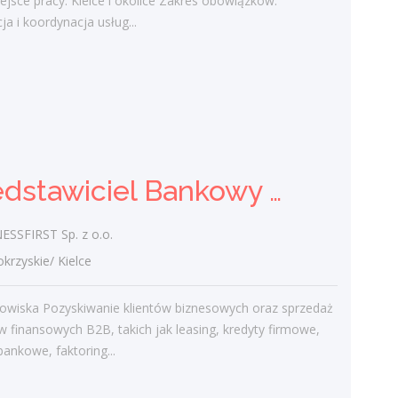
iejsce pracy: Kielce i okolice Zakres obowiązków:
terenie....
ja i koordynacja usług...
dzisiaj
Przedstawiciel Bankowy /
Przedstawicielka Bankowa
sektor MŚP
Przedstawiciel Bankowy / Przedstawicielka Bankowa sektor MŚP
BUSINESSFIRST Sp. z o.o.
świętokrzyskie/ Kielce
Opis stanowiska Pozyskiwanie klientów
SSFIRST Sp. z o.o.
biznesowych oraz sprzedaż produktów
zyskie/ Kielce
finansowych B2B, takich jak leasing,
kredyty firmowe, rachunki bankowe,
nowiska Pozyskiwanie klientów biznesowych oraz sprzedaż
faktoring...
 finansowych B2B, takich jak leasing, kredyty firmowe,
dzisiaj
bankowe, faktoring...