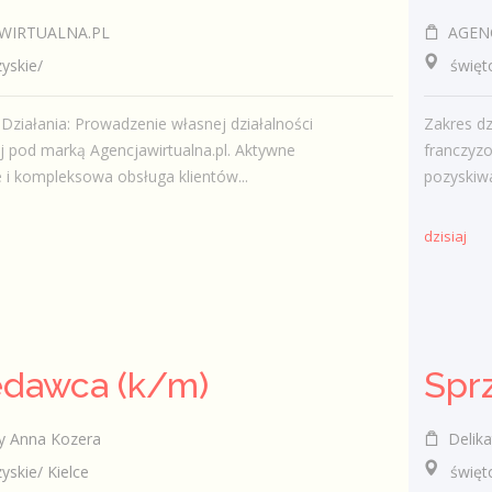
WIRTUALNA.PL
AGENC
skie/
świętok
Działania: Prowadzenie własnej działalności
Zakres dz
 pod marką Agencjawirtualna.pl. Aktywne
franczyz
 i kompleksowa obsługa klientów...
pozyskiwa
dzisiaj
edawca (k/m)
y Anna Kozera
Delika
kie/ Kielce
świętokr