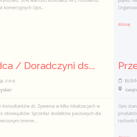
rocentowo: 50% wartości kontraktu NFZ możliwość
piątku. M
zyt komercyjnych Opis...
Organizac
dzisiaj
Doradca / Doradczyni ds. Żywienia Zwierząt
. z o.o.
BUSINE
skie/
świętokr
Konsultantów ds. Żywienia w kilku lokalizacjach w
Opis sta
res obowiązków: Sprzedaż dodatków paszowych dla
produktów
ierzonym terenie....
rachunki 