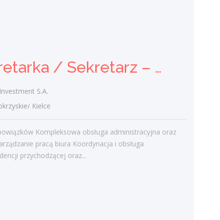
Operator / Operatorka CNC
(K/M)
IMAR Service Group
świętokrzyskie/ Sandomierz
Sekretarka / Sekretarz – Obsługa biura
Opis stanowiska: Obsługa parków
obrabiarek sterowanych komputerowo
Investment S.A.
oraz asystowanie przy stanowiskach ze
zautomatyzowanym rozładunkiem
zyskie/ Kielce
robotycznym....
bowiązków Kompleksowa obsługa administracyjna oraz
dzisiaj
arządzanie pracą biura Koordynacja i obsługa
encji przychodzącej oraz...
Więcej ofert pracy
Praca
Praca