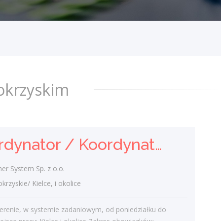
Inwemer System Sp. z o.o.
świętokrzyskie/ Kielce, i okolice
Praca w terenie, w systemie zadaniowym,
od poniedziałku do piątku. Miejsce pracy:
Kielce i okolice Zakres obowiązków:
Organizacja i koordynacja usług...
dzisiaj
okrzyskim
Doradca / Doradczyni ds.
Żywienia Zwierząt
Koordynator / Koordynatorka ds. utrzymania czystości
Soymax Sp. z o.o.
świętokrzyskie/
r System Sp. z o.o.
Poszukujemy Konsultantów ds. Żywienia w
yskie/ Kielce, i okolice
kilku lokalizacjach w Polsce. Zakres
obowiązków: Sprzedaż dodatków
terenie, w systemie zadaniowym, od poniedziałku do
paszowych dla bydła na powierzonym