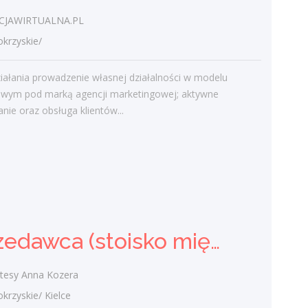
JAWIRTUALNA.PL
Najnowsze komentarze
rzyskie/
admin
-
Obcokrajowcy w
świętokrzyskim
iałania prowadzenie własnej działalności w modelu
owym pod marką agencji marketingowej; aktywne
Gość
-
Obcokrajowcy w
nie oraz obsługa klientów...
świętokrzyskim
admin
-
Aktywizacja zawodowa osób
niepełnosprawnych w świętokrzyskim
czytelnik
-
Aktywizacja zawodowa osób
niepełnosprawnych w świętokrzyskim
admin
-
Zawody nadwyżkowe w
Sprzedawca (stoisko mięsno- wędliniarskie) (k/m)
województwie świętokrzyskim
tesy Anna Kozera
zyskie/ Kielce
Kategorie