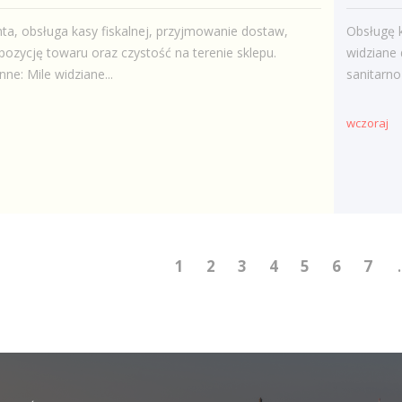
nta, obsługa kasy fiskalnej, przyjmowanie dostaw,
Obsługę k
pozycję towaru oraz czystość na terenie sklepu.
widziane
ne: Mile widziane...
sanitarno 
wczoraj
1
2
3
4
5
6
7