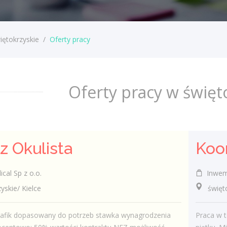
iętokrzyskie
/
Oferty pracy
Oferty pracy w święt
z Okulista
cal Sp z o.o.
Inweme
kie/ Kielce
świętokrz
grafik dopasowany do potrzeb stawka wynagrodzenia
Praca w 