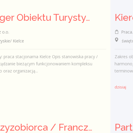
Manager Obiektu Turystycznego (k/m/n)
 o.o.
Praca.
kie/ Kielce
świętokr
y: praca stacjonarna Kielce Opis stanowiska pracy /
Zakres o
rządzanie bieżącym funkcjonowaniem kompleksu
harmonog
 oraz organizacją...
terminow
dzisiaj
Franczyzobiorca / Franczyzobiorczyni Agencji Marketingowej