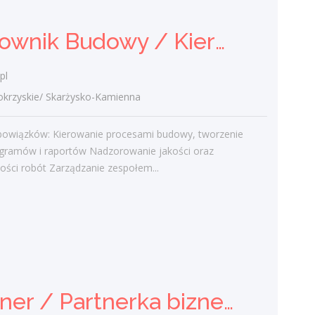
Kierownik Budowy / Kierowniczka Budowy
Ostatnie wpisy
Nowoczesne technologie w pracy. Jak
pl
z tym radzą sobie starsi pracownicy?
zyskie/ Skarżysko-Kamienna
2 lutego 2021
Jak zmienić pracę fizyczną na biurową?
bowiązków: Kierowanie procesami budowy, tworzenie
3 stycznia 2021
ramów i raportów Nadzorowanie jakości oraz
W województwie świętokrzyskim
ości robót Zarządzanie zespołem...
brakuje wykwalifikowanych murarzy
12 grudnia 2020
Dobry lider, czyli jaki?
10 listopada 2020
Mobilny, elastyczny i nastawiony na
rozwój – czy to ideał pracownika?
19 października 2020
Partner / Partnerka biznesowa – agencja marketingu internetowego (model franczyzowy)