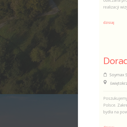
obliczana p
realizacji wi
dzisiaj
Soymax Sp
świętokrzy
Poszukujemy 
Polsce. Zak
bydła na pow