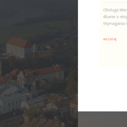
Obsługa klie
dbanie o eks
Wymagania in
wczoraj