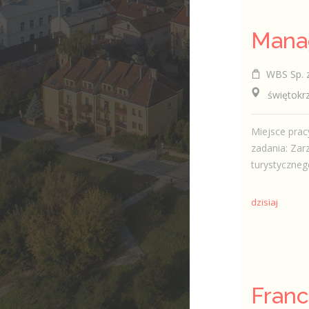
WBS Sp. z
świętokrzys
Miejsce prac
zadania: Za
turystycznego
dzisiaj