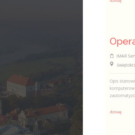
dzisiaj
IMAR Serv
świętokrzy
Opis stanow
komputerowo
zautomatyzo
dzisiaj