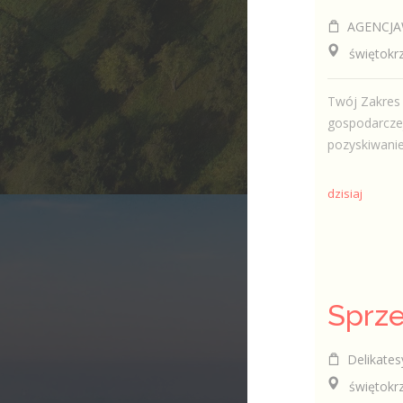
AGENCJA
świętokrzy
Twój Zakres 
gospodarczej
pozyskiwanie
dzisiaj
Sprz
Delikates
świętokrzys