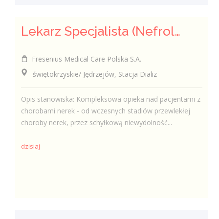
Lekarz Specjalista (Nefrolog / Internista) (K/M/N)
Fresenius Medical Care Polska S.A.
świętokrzyskie/ Jędrzejów, Stacja Dializ
Opis stanowiska: Kompleksowa opieka nad pacjentami z
chorobami nerek - od wczesnych stadiów przewlekłej
choroby nerek, przez schyłkową niewydolność...
dzisiaj