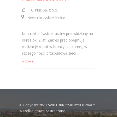
TG Plus Sp. z o.o.
TIGMA - BUD
świętokrzyskie/ Kielce
świętokr
Kontrakt infrastrukturalny przewidziany na
Pomoc w n
okres ok. 2 lat. Zakres prac obejmuje
wysyłanie 
realizację robót w branży sanitarnej, w
podwykon
szczególności przebudowę sieci...
dokumenta
kierownic
wczoraj
2026-08-07
© Copyright 2020. ŚWIĘTOKRZYSKI RYNEK PRACY.
Wszelkie prawa zastrzeżone