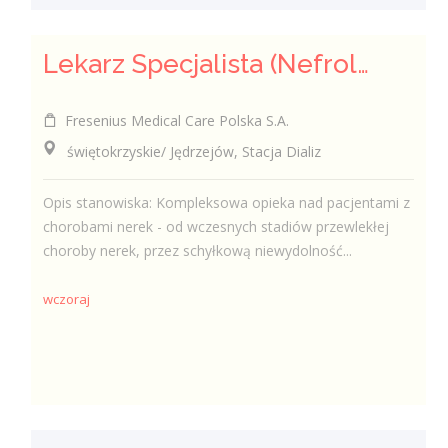
Lekarz Specjalista (Nefrolog / Internista) (K/M/N)
Fresenius Medical Care Polska S.A.
świętokrzyskie/ Jędrzejów, Stacja Dializ
Opis stanowiska: Kompleksowa opieka nad pacjentami z
chorobami nerek - od wczesnych stadiów przewlekłej
choroby nerek, przez schyłkową niewydolność...
wczoraj